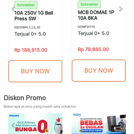
Schneider
Schneider
Previous
Next
MCB DOMAE 1P
10A 250V 1G Bell
10A 6KA
Press SW
DOMF01110
E8231BPL1_LS_G1
Terjual 0+
5.0
Terjual 0+
5.0
Rp
79,885.00
Rp
188,915.00
BUY NOW
BUY NOW
Diskon Promo
Beberapa promo yang masih ada untukmu
Previous
Next