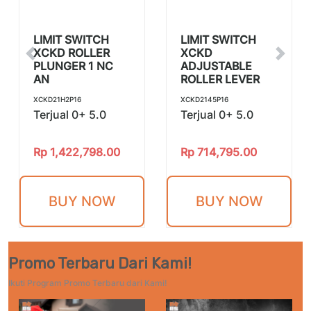
LIMIT SWITCH
LIMIT SWITCH
XCKD ROLLER
XCKD
Previous
Next
PLUNGER 1 NC
ADJUSTABLE
AN
ROLLER LEVER
XCKD21H2P16
XCKD2145P16
Terjual 0+
5.0
Terjual 0+
5.0
Rp
1,422,798.00
Rp
714,795.00
BUY NOW
BUY NOW
Promo Terbaru Dari Kami!
Ikuti Program Promo Terbaru dari Kami!